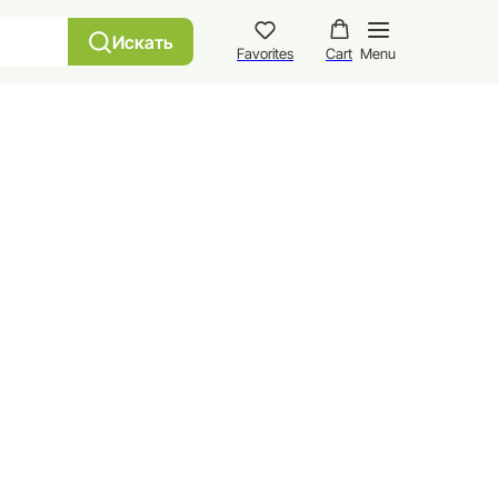
+7 915 452 2136⠀
Искать
Favorites
Cart
Menu