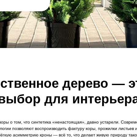
сственное дерево — э
выбор для интерьер
воры о том, что синтетика «ненастоящая», давно устарели. Совре
логии позволяют воспроизводить фактуру коры, прожилки листьев 
ёгкую асимметрию кроны — всё то, что делает живую природу так