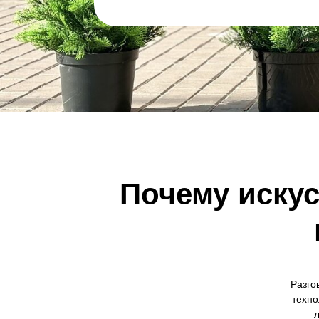
Почему иску
Разго
техно
л