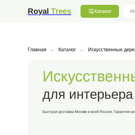
А
Московская обл. г., Мытищи, улица Коминтерна,
13/1
Royal
Trees
Каталог
Главная
→
Каталог
→
Искусственные дере
Искусственн
для интерьера 
Быстрая доставка Москве и всей России. Гарантия ка