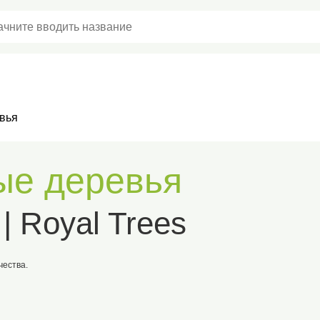
Доставка и оплата
Частые вопросы
кции
Отзывы
Уход
Контакты
вья
ые деревья
| Royal Trees
чества.