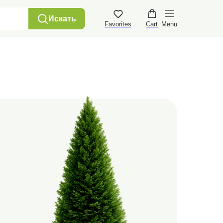
+7 915 452 2136⠀
Искать
Favorites
Cart
Menu