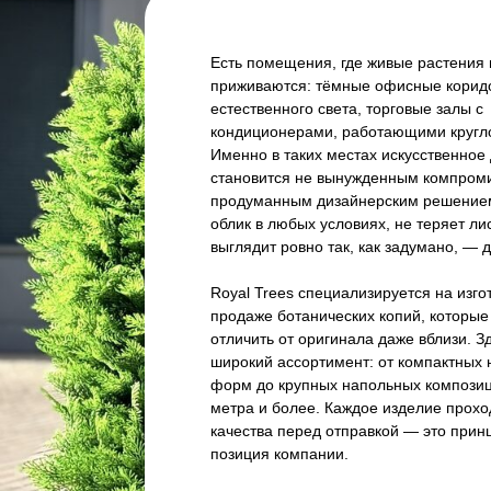
Есть помещения, где живые растения 
приживаются: тёмные офисные корид
естественного света, торговые залы с
кондиционерами, работающими кругло
Именно в таких местах искусственное
становится не вынужденным компроми
продуманным дизайнерским решением
облик в любых условиях, не теряет ли
выглядит ровно так, как задумано, — д
Royal Trees специализируется на изго
продаже ботанических копий, которые
отличить от оригинала даже вблизи. З
широкий ассортимент: от компактных 
форм до крупных напольных композиц
метра и более. Каждое изделие прохо
качества перед отправкой — это при
позиция компании.