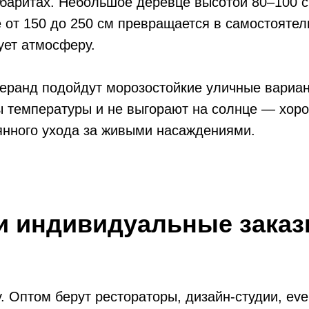
абаритах. Небольшое деревце высотой 80–100 с
 от 150 до 250 см превращается в самостоятел
ует атмосферу.
веранд подойдут морозостойкие уличные вариа
температуры и не выгорают на солнце — хорош
оянного ухода за живыми насаждениями.
и индивидуальные зака
у. Оптом берут рестораторы, дизайн-студии, eve