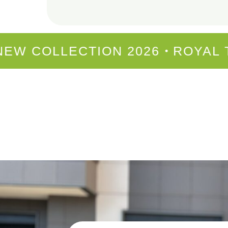
S
NEW COLLECTION 2026
ROY