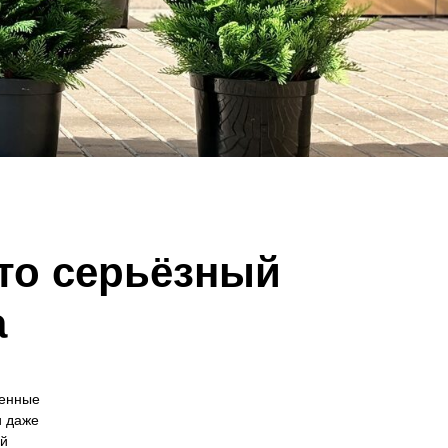
то серьёзный
а
менные
и даже
ой