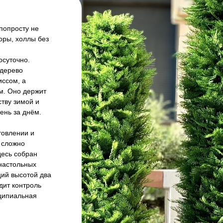
попросту не
оры, холлы без
суточно.
 дерево
ссом, а
. Оно держит
ству зимой и
ень за днём.
товлении и
 сложно
десь собран
настольных
ий высотой два
дит контроль
нципиальная