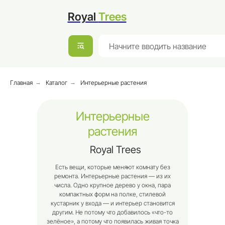
Доставка и оплата
Контакты
Московская обл. г.,
Мытищи, улица
Royal
Trees
Коминтерна, 13/1
Главная
→
Каталог
→
Интерьерные растения
Интерьерные
растения
Royal Trees
Есть вещи, которые меняют комнату без
ремонта. Интерьерные растения — из их
числа. Одно крупное дерево у окна, пара
компактных форм на полке, стилевой
кустарник у входа — и интерьер становится
другим. Не потому что добавилось «что-то
зелёное», а потому что появилась живая точка