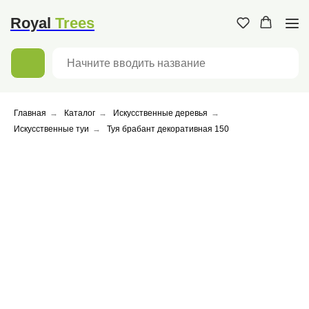
Доставка и оплата
Контакты
Московская обл. г.,
Мытищи, улица
Royal
Trees
Коминтерна, 13/1
Главная
→
Каталог
→
Искусственные деревья
→
Искусственные туи
→
Туя брабант декоративная 150