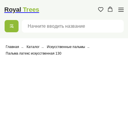
Доставка и оплата
Контакты
Московская обл. г.,
Мытищи, улица
Royal
Trees
Коминтерна, 13/1
Главная
→
Каталог
→
Искусственные пальмы
→
Пальма латекс искусственная 130