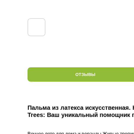
ОТЗЫВЫ
Пальма из латекса искусственная. 
Trees: Ваш уникальный помощник п
Вечное лето для дома и веранды Живые тропич