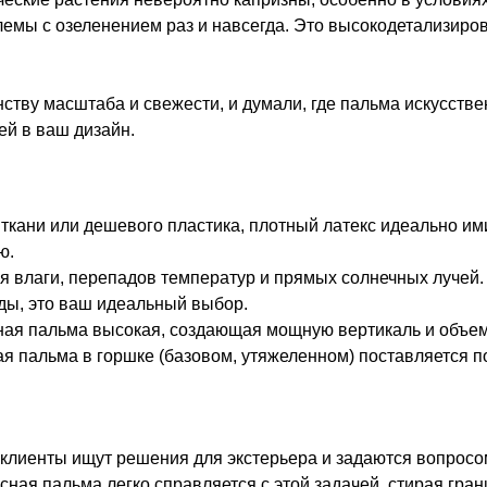
лемы с озеленением раз и навсегда. Это высокодетализиро
тву масштаба и свежести, и думали, где пальма искусствен
ей в ваш дизайн.
от ткани или дешевого пластика, плотный латекс идеально 
ю.
ся влаги, перепадов температур и прямых солнечных лучей
оды, это ваш идеальный выбор.
ая пальма высокая, создающая мощную вертикаль и объем
ая пальма в горшке (базовом, утяжеленном) поставляется 
клиенты ищут решения для экстерьера и задаются вопросом
ксная пальма легко справляется с этой задачей, стирая гра