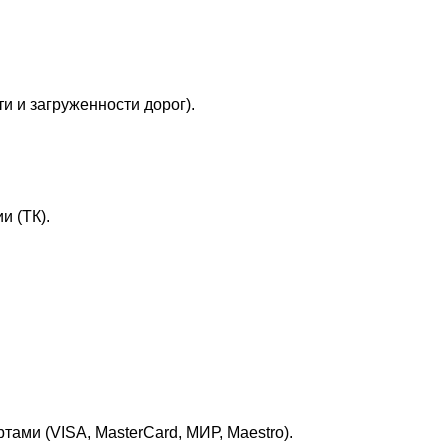
и и загруженности дорог).
и (ТК).
ами (VISA, MasterCard, МИР, Maestro).