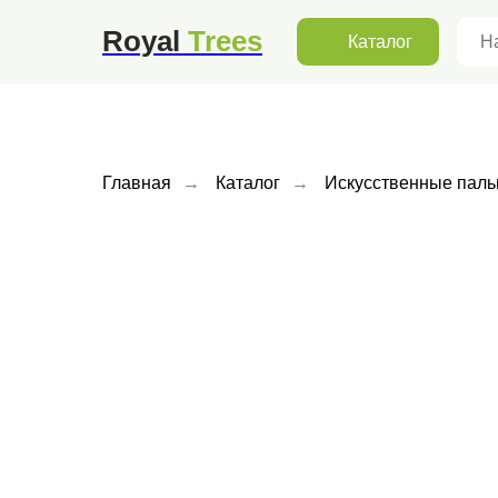
А
Московская обл. г., Мытищи, улица Коминтерна,
13/1
Royal
Trees
Каталог
Главная
→
Каталог
→
Искусственные пал